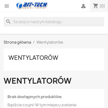
shopping_cart


(0)
search
Strona główna
Wentylatorów
WENTYLATORÓW
WENTYLATORÓW
Brak dostępnych produktów.
Bądźcie czujni! W tym miejscu zostanie