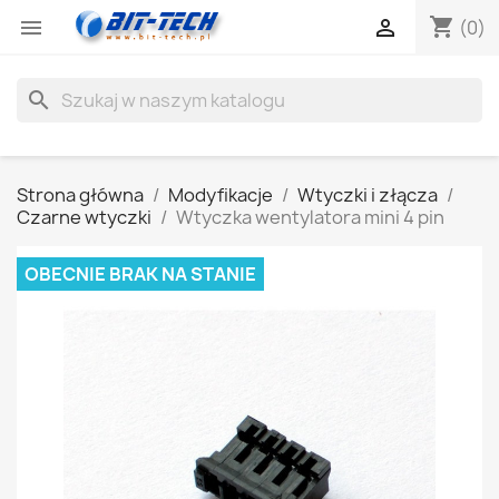
shopping_cart


(0)
search
Strona główna
Modyfikacje
Wtyczki i złącza
Czarne wtyczki
Wtyczka wentylatora mini 4 pin
OBECNIE BRAK NA STANIE