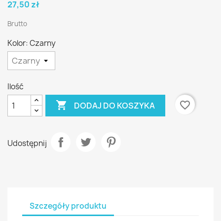
27,50 zł
Brutto
Kolor: Czarny
Ilość

favorite_border
DODAJ DO KOSZYKA
Udostępnij
Szczegóły produktu