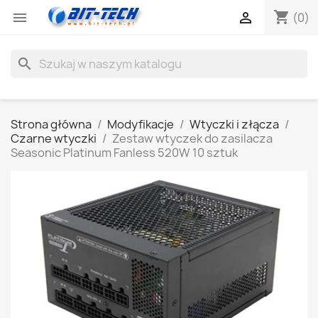
shopping_cart


(0)
search
Strona główna
Modyfikacje
Wtyczki i złącza
Czarne wtyczki
Zestaw wtyczek do zasilacza
Seasonic Platinum Fanless 520W 10 sztuk