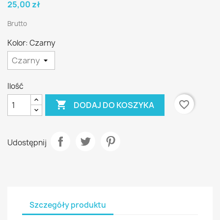
25,00 zł
Brutto
Kolor: Czarny
Ilość

favorite_border
DODAJ DO KOSZYKA
Udostępnij
Szczegóły produktu