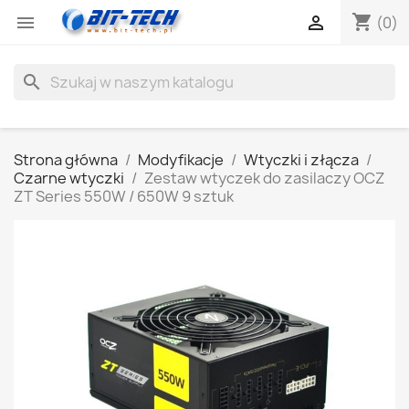
shopping_cart


(0)
search
Strona główna
Modyfikacje
Wtyczki i złącza
Czarne wtyczki
Zestaw wtyczek do zasilaczy OCZ
ZT Series 550W / 650W 9 sztuk