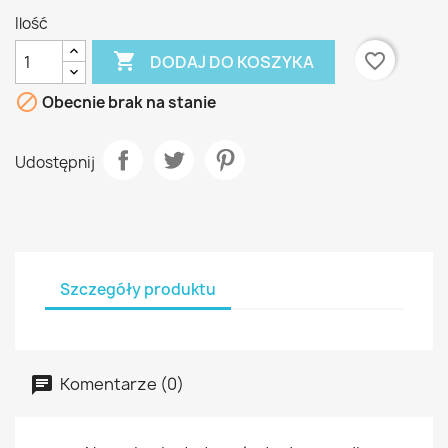
Ilość

favorite_border
DODAJ DO KOSZYKA

Obecnie brak na stanie
Udostępnij
Szczegóły produktu
Komentarze (0)