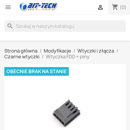
shopping_cart


(0)
search
Strona główna
Modyfikacje
Wtyczki i złącza
Czarne wtyczki
Wtyczka FDD + piny
OBECNIE BRAK NA STANIE