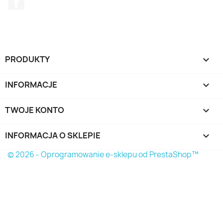
PRODUKTY

INFORMACJE

TWOJE KONTO

INFORMACJA O SKLEPIE
keyboard_arrow_down
© 2026 - Oprogramowanie e-sklepu od PrestaShop™