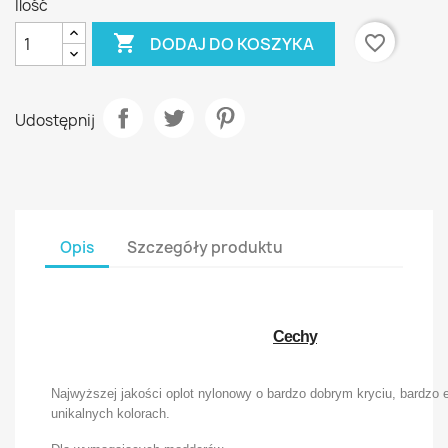
Ilość

favorite_border
DODAJ DO KOSZYKA
Udostępnij
Opis
Szczegóły produktu
Cechy
Najwyższej jakości oplot nylonowy o bardzo dobrym kryciu, bardzo 
unikalnych kolorach.