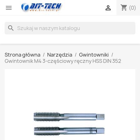
shopping_cart


(0)
search
Strona główna
Narzędzia
Gwintowniki
Gwintownik M4 3-częściowy ręczny HSS DIN 352