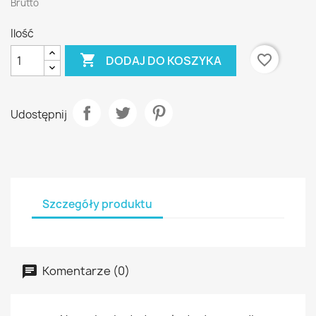
Brutto
Ilość

favorite_border
DODAJ DO KOSZYKA
Udostępnij
Szczegóły produktu
Komentarze (0)