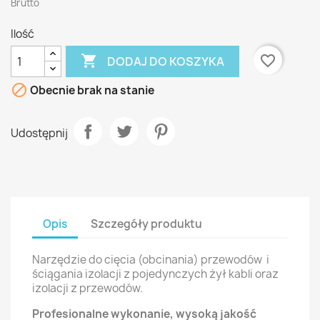
Brutto
Ilość

favorite_border
DODAJ DO KOSZYKA

Obecnie brak na stanie
Udostępnij
Opis
Szczegóły produktu
Narzędzie do cięcia (obcinania) przewodów i
ściągania izolacji z pojedynczych żył kabli oraz
izolacji z przewodów.
Profesionalne wykonanie, wysoką jakość