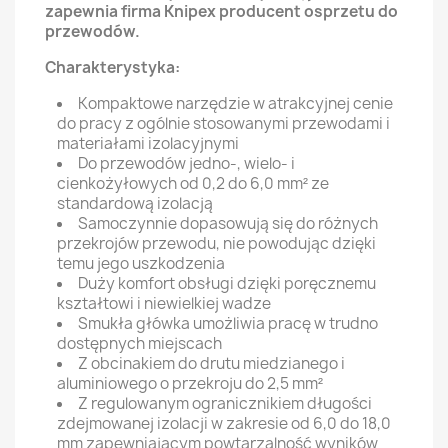
zapewnia firma Knipex producent osprzetu do
przewodów.
Charakterystyka:
Kompaktowe narzędzie w atrakcyjnej cenie
do pracy z ogólnie stosowanymi przewodami i
materiałami izolacyjnymi
Do przewodów jedno-, wielo- i
cienkożyłowych od 0,2 do 6,0 mm² ze
standardową izolacją
Samoczynnie dopasowują się do różnych
przekrojów przewodu, nie powodując dzięki
temu jego uszkodzenia
Duży komfort obsługi dzięki poręcznemu
kształtowi i niewielkiej wadze
Smukła główka umożliwia pracę w trudno
dostępnych miejscach
Z obcinakiem do drutu miedzianego i
aluminiowego o przekroju do 2,5 mm²
Z regulowanym ogranicznikiem długości
zdejmowanej izolacji w zakresie od 6,0 do 18,0
mm zapewniającym powtarzalność wyników