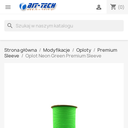
shopping_cart


(0)
search
Strona główna
Modyfikacje
Oploty
Premium
Sleeve
Oplot Neon Green Premium Sleeve