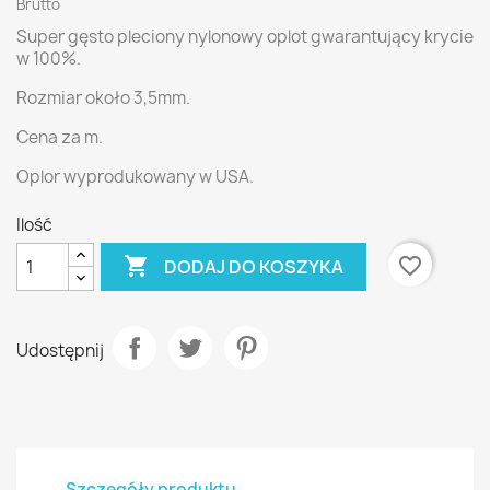
Brutto
Super gęsto pleciony nylonowy oplot gwarantujący krycie
w 100%.
Rozmiar około 3,5mm.
Cena za m.
Oplor wyprodukowany w USA.
Ilość

favorite_border
DODAJ DO KOSZYKA
Udostępnij
Szczegóły produktu