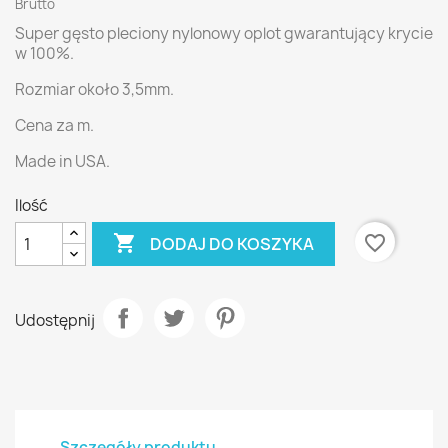
Brutto
Super gęsto pleciony nylonowy oplot gwarantujący krycie
w 100%.
Rozmiar około 3,5mm.
Cena za m.
Made in USA.
Ilość

favorite_border
DODAJ DO KOSZYKA
Udostępnij
Szczegóły produktu