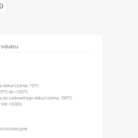
roduktu
a obkurczania: 70°C
55°C do +125°C
 do całkowitego obkurczenia: 100°C
C VW-1 600V
ktroizolacyjne