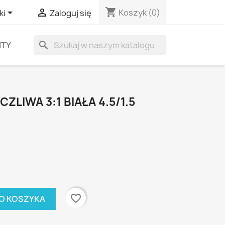
shopping_cart


Koszyk
(0)
ki
Zaloguj się
search
ITY
LIWA 3:1 BIAŁA 4.5/1.5
favorite_border
O KOSZYKA