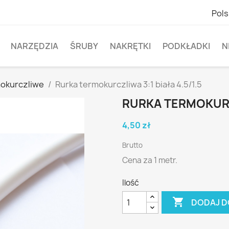
Pols
NARZĘDZIA
ŚRUBY
NAKRĘTKI
PODKŁADKI
N
mokurczliwe
Rurka termokurczliwa 3:1 biała 4.5/1.5
RURKA TERMOKURCZ
4,50 zł
Brutto
Cena za 1 metr.
Ilość

DODAJ D