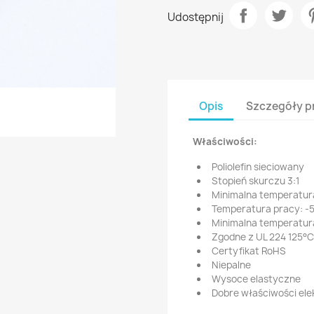
Udostępnij
Opis
Szczegóły p
Właściwości:
Poliolefin sieciowany
Stopień skurczu 3:1
Minimalna temperatur
Temperatura pracy: -
Minimalna temperatura
Zgodne z UL 224 125°
Certyfikat RoHS
Niepalne
Wysoce elastyczne
Dobre właściwości ele