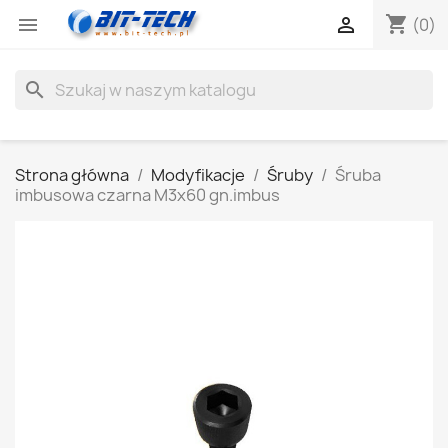
shopping_cart


(0)
search
Strona główna
Modyfikacje
Śruby
Śruba
imbusowa czarna M3x60 gn.imbus