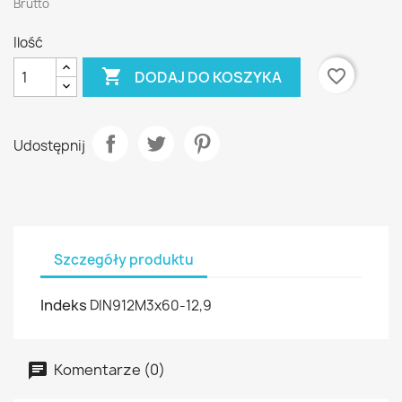
Brutto
Ilość

favorite_border
DODAJ DO KOSZYKA
Udostępnij
Szczegóły produktu
Indeks
DIN912M3x60-12,9
Komentarze (0)