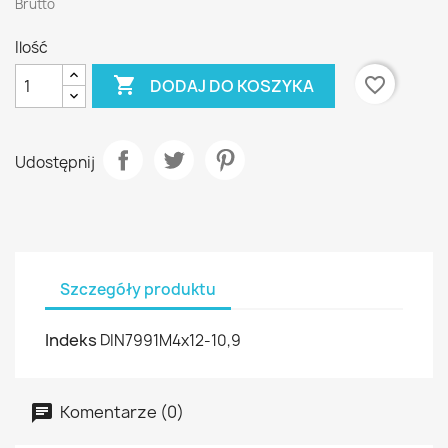
Brutto
Ilość

favorite_border
DODAJ DO KOSZYKA
Udostępnij
Szczegóły produktu
Indeks
DIN7991M4x12-10,9
Komentarze (0)