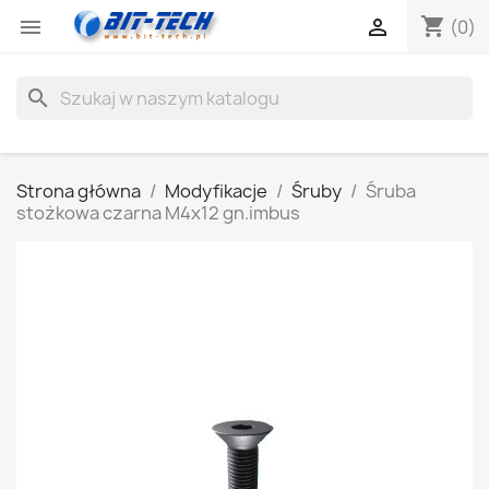
shopping_cart


(0)
search
Strona główna
Modyfikacje
Śruby
Śruba
stożkowa czarna M4x12 gn.imbus