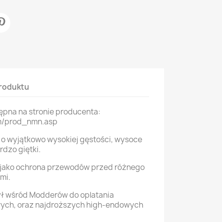
roduktu
ępna na stronie producenta:
om/prod_nmn.asp
t o wyjątkowo wysokiej gęstości, wysoce
rdzo giętki.
jako ochrona przewodów przed różnego
mi.
ł wśród Modderów do oplatania
ch, oraz najdroższych high-endowych