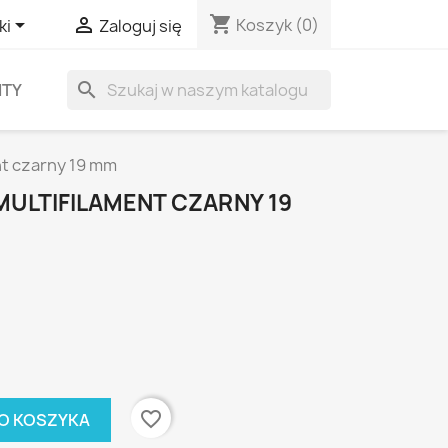
shopping_cart


Koszyk
(0)
ki
Zaloguj się
search
ITY
nt czarny 19 mm
MULTIFILAMENT CZARNY 19
favorite_border
O KOSZYKA