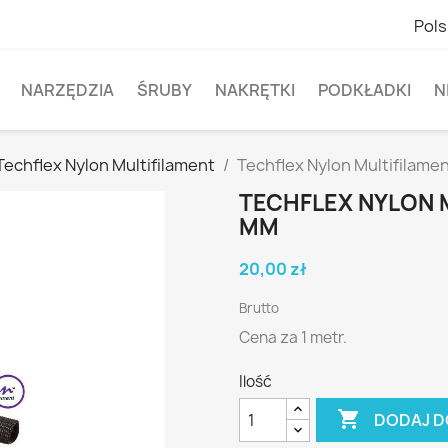
Pols
NARZĘDZIA
ŚRUBY
NAKRĘTKI
PODKŁADKI
N
Techflex Nylon Multifilament
Techflex Nylon Multifilame
TECHFLEX NYLON 
MM
20,00 zł
Brutto
Cena za 1 metr.
Ilość

DODAJ D