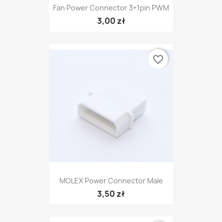
Fan Power Connector 3+1pin PWM
3,00 zł
favorite_border
MOLEX Power Connector Male
3,50 zł