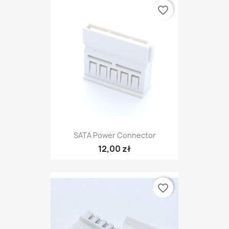
favorite_border
SATA Power Connector
12,00 zł
favorite_border