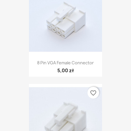
8 Pin VGA Female Connector
5,00 zł
favorite_border