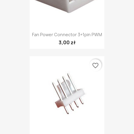
Fan Power Connector 3+1pin PWM
3,00 zł
favorite_border