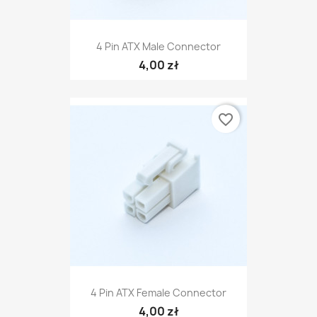
4 Pin ATX Male Connector
4,00 zł
favorite_border
4 Pin ATX Female Connector
4,00 zł