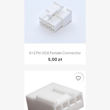
6+2 Pin VGA Female Connector
5,00 zł
favorite_border