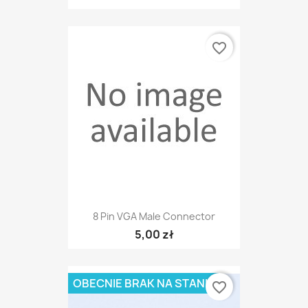
favorite_border
8 Pin VGA Male Connector
5,00 zł
OBECNIE BRAK NA STANIE
favorite_border