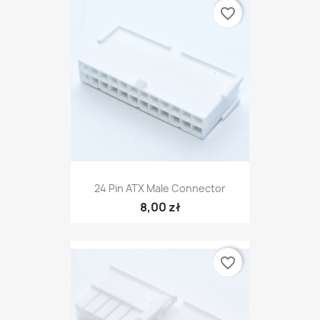
favorite_border
24 Pin ATX Male Connector
8,00 zł
favorite_border