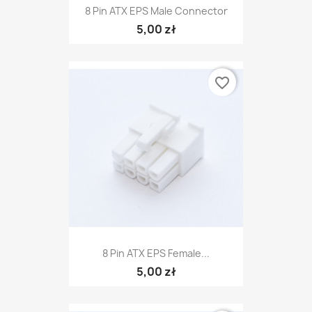
8 Pin ATX EPS Male Connector
5,00 zł
favorite_border
8 Pin ATX EPS Female...
5,00 zł