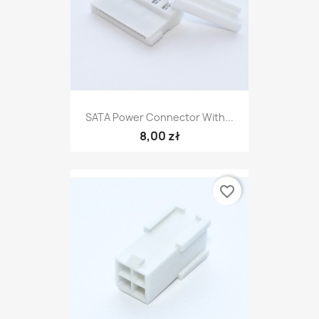
SATA Power Connector With...
8,00 zł
favorite_border