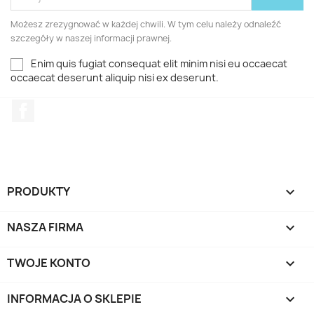
Możesz zrezygnować w każdej chwili. W tym celu należy odnaleźć
szczegóły w naszej informacji prawnej.
Enim quis fugiat consequat elit minim nisi eu occaecat
occaecat deserunt aliquip nisi ex deserunt.
Facebook
PRODUKTY

NASZA FIRMA

TWOJE KONTO

INFORMACJA O SKLEPIE
keyboard_arrow_down