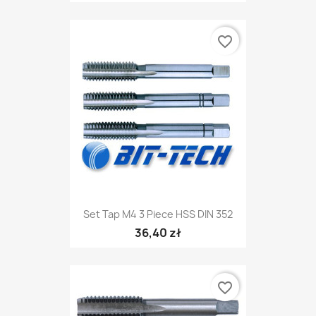
favorite_border
Set Tap M4 3 Piece HSS DIN 352
36,40 zł
favorite_border