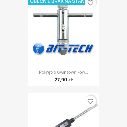
OBECNIE BRAK NA STANIE
favorite_border
Pokrętło Gwintowników...
27,90 zł
favorite_border