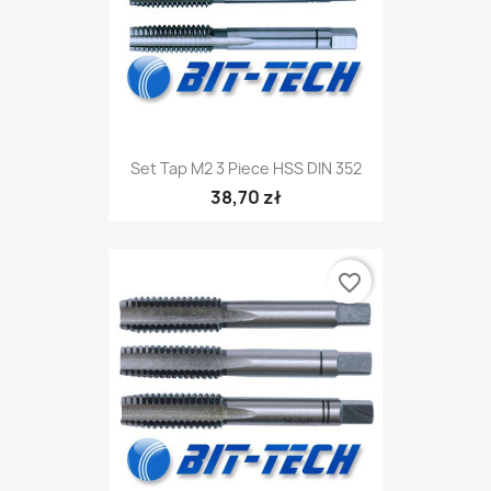
Set Tap M2 3 Piece HSS DIN 352
38,70 zł
favorite_border