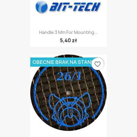
Handle 3 Mm For Mounting...
5,40 zł
OBECNIE BRAK NA STANIE
favorite_border