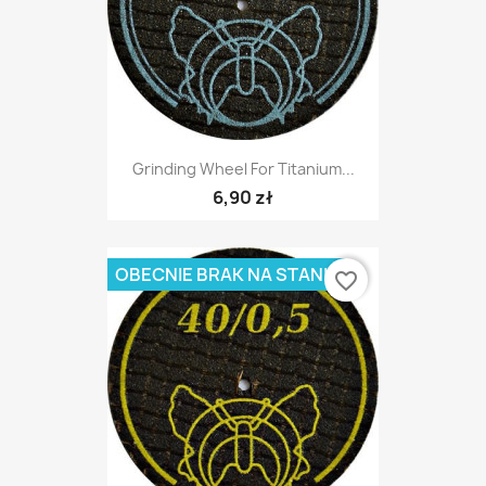
Grinding Wheel For Titanium...
6,90 zł
OBECNIE BRAK NA STANIE
favorite_border