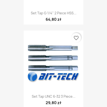
Set Tap G 1/4" 2 Piece HSS...
64,80 zł
favorite_border
Set Tap UNC 6-32 3 Piece...
29,80 zł