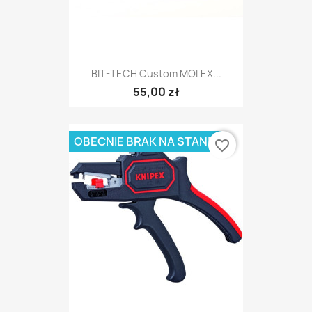
BIT-TECH Custom MOLEX...
55,00 zł
OBECNIE BRAK NA STANIE
favorite_border