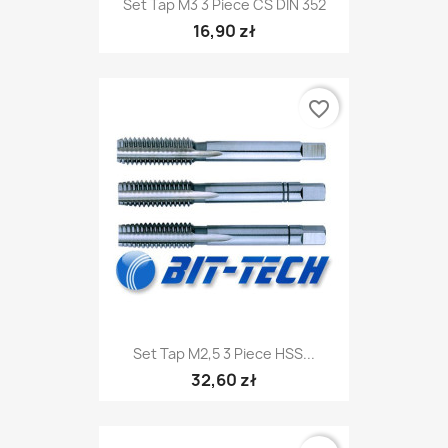
Set Tap M3 3 Piece CS DIN 352
16,90 zł
favorite_border
Set Tap M2,5 3 Piece HSS...
32,60 zł