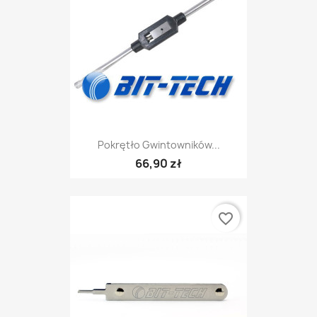
Pokrętło Gwintowników...
66,90 zł
favorite_border