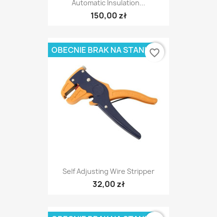
Automatic Insulation...
150,00 zł
OBECNIE BRAK NA STANIE
favorite_border
Self Adjusting Wire Stripper
32,00 zł