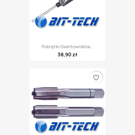
Pokrętło Gwintowników...
38,90 zł
favorite_border