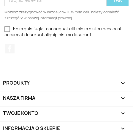
Możesz zrezygnować w każdej chwili. W tym celu należy odnaleźć
szczegóły w naszej informacji prawnej.
Enim quis fugiat consequat elit minim nisi eu occaecat
occaecat deserunt aliquip nisi ex deserunt.
Facebook
PRODUKTY

NASZA FIRMA

TWOJE KONTO

INFORMACJA O SKLEPIE
keyboard_arrow_down