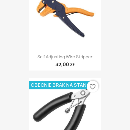
Self Adjusting Wire Stripper
32,00 zł
OBECNIE BRAK NA STANIE
favorite_border