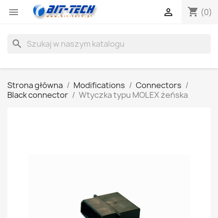
shopping_cart


(0)
search
Strona główna
Modifications
Connectors
Black connector
Wtyczka typu MOLEX żeńska