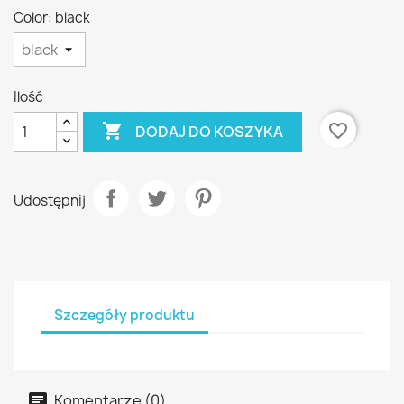
Color: black
Ilość

favorite_border
DODAJ DO KOSZYKA
Udostępnij
Szczegóły produktu
Komentarze (0)