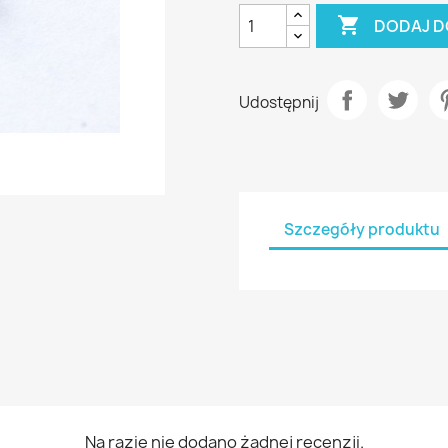

DODAJ D
Udostępnij
Szczegóły produktu
Na razie nie dodano żadnej recenzji.