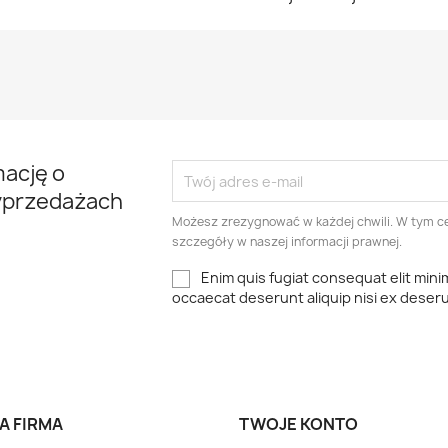
mację o
yprzedażach
Możesz zrezygnować w każdej chwili. W tym ce
szczegóły w naszej informacji prawnej.
Enim quis fugiat consequat elit mini
occaecat deserunt aliquip nisi ex deser
A FIRMA
TWOJE KONTO