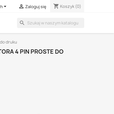
shopping_cart


Koszyk
(0)
sh
Zaloguj się
search
 do druku
ORA 4 PIN PROSTE DO