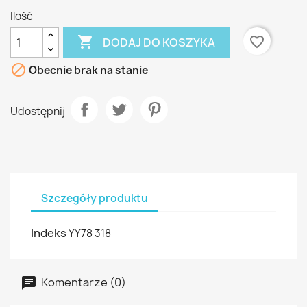
Ilość

favorite_border
DODAJ DO KOSZYKA

Obecnie brak na stanie
Udostępnij
Szczegóły produktu
Indeks
YY78 318
Komentarze (0)