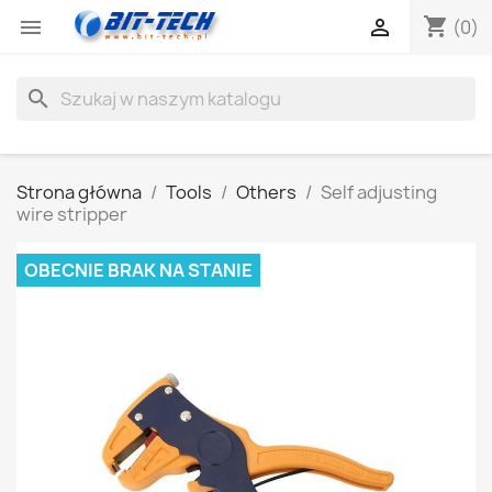
shopping_cart


(0)
search
Strona główna
Tools
Others
Self adjusting
wire stripper
OBECNIE BRAK NA STANIE