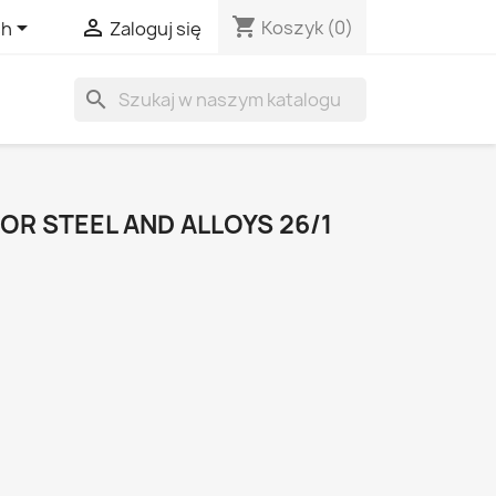
shopping_cart


Koszyk
(0)
sh
Zaloguj się
search
OR STEEL AND ALLOYS 26/1