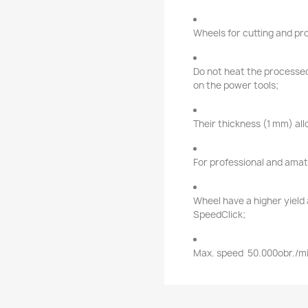
Wheels for cutting and pro
Do not heat the processe
on the power tools;
Their thickness (1 mm) all
For professional and amat
Wheel have a higher yield
SpeedClick;
Max. speed
50.000obr./mi