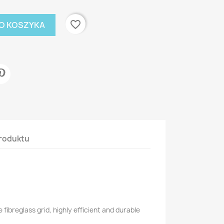
favorite_border
O KOSZYKA
roduktu
 fibreglass grid, highly efficient and durable