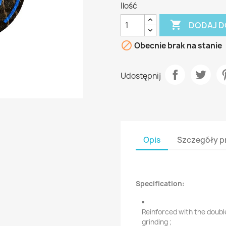
Ilość

DODAJ D

Obecnie brak na stanie
Udostępnij
Opis
Szczegóły p
Specification:
Reinforced with the double
grinding
;