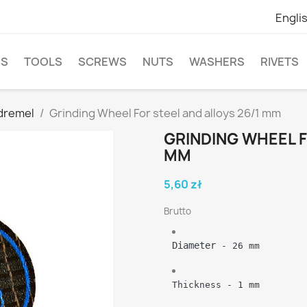
Engli
NS
TOOLS
SCREWS
NUTS
WASHERS
RIVETS
 dremel
Grinding Wheel For steel and alloys 26/1 mm
GRINDING WHEEL F
MM
5,60 zł
Brutto
Diameter
 - 26 mm
Thickness - 1 mm