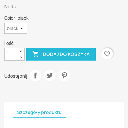
Brutto
Color: black
Ilość

favorite_border
DODAJ DO KOSZYKA
Udostępnij
Szczegóły produktu