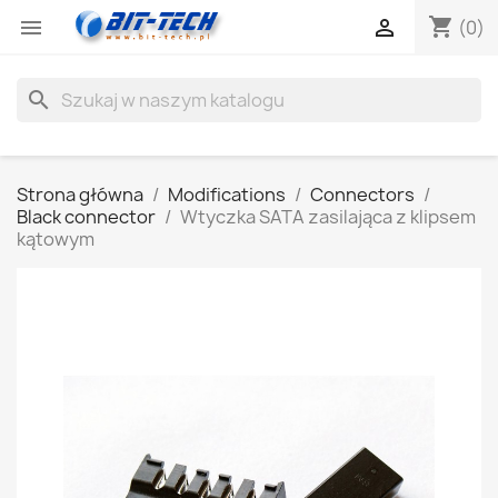
shopping_cart


(0)
search
Strona główna
Modifications
Connectors
Black connector
Wtyczka SATA zasilająca z klipsem
kątowym