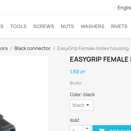
Engli
NS
TOOLS
SCREWS
NUTS
WASHERS
RIVETS
ors
Black connector
EasyGrip Female molex housing
EASYGRIP FEMALE
1,50 zł
Brutto
Color: black
Ilość