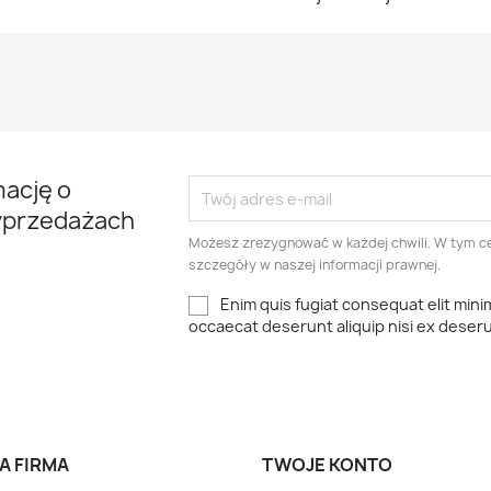
mację o
yprzedażach
Możesz zrezygnować w każdej chwili. W tym ce
szczegóły w naszej informacji prawnej.
Enim quis fugiat consequat elit mini
occaecat deserunt aliquip nisi ex deser
A FIRMA
TWOJE KONTO