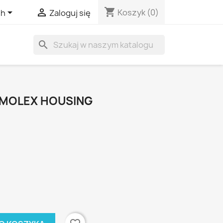
shopping_cart


Koszyk
(0)
sh
Zaloguj się
search
 MOLEX HOUSING