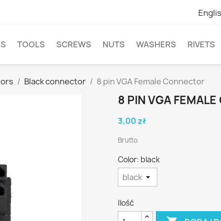
Engli
NS
TOOLS
SCREWS
NUTS
WASHERS
RIVETS
ors
Black connector
8 pin VGA Female Connector
8 PIN VGA FEMAL
3,00 zł
Brutto
Color: black
Ilość