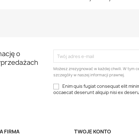
mację o
yprzedażach
Możesz zrezygnować w każdej chwili. W tym ce
szczegóły w naszej informacji prawnej.
Enim quis fugiat consequat elit mini
occaecat deserunt aliquip nisi ex deser
A FIRMA
TWOJE KONTO