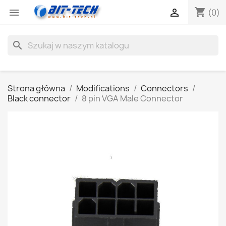
shopping_cart


(0)
search
Strona główna
Modifications
Connectors
Black connector
8 pin VGA Male Connector