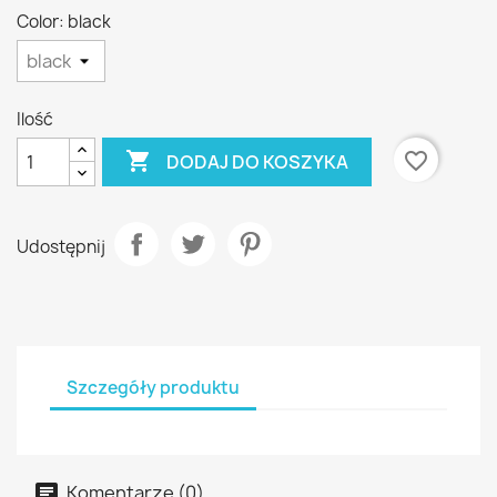
Color: black
Ilość

favorite_border
DODAJ DO KOSZYKA
Udostępnij
Szczegóły produktu
Komentarze (0)