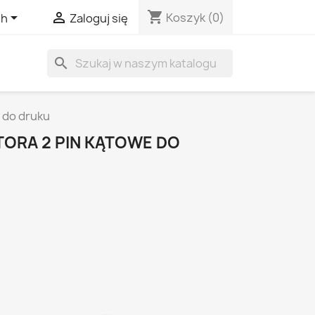
shopping_cart


Koszyk
(0)
sh
Zaloguj się
search
 do druku
ORA 2 PIN KĄTOWE DO