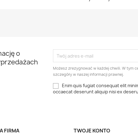
mację o
yprzedażach
Możesz zrezygnować w każdej chwili. W tym ce
szczegóły w naszej informacji prawnej.
Enim quis fugiat consequat elit mini
occaecat deserunt aliquip nisi ex deser
A FIRMA
TWOJE KONTO