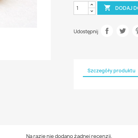

DODAJ D
Udostępnij
Szczegóły produktu
Na razie nie dodano żadnej recenzji.