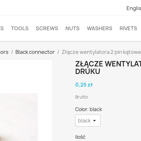
Engli
NS
TOOLS
SCREWS
NUTS
WASHERS
RIVETS
ors
Black connector
Złącze wentylatora 2 pin kątowe
ZŁĄCZE WENTYLAT
DRUKU
0,25 zł
Brutto
Color: black
Ilość