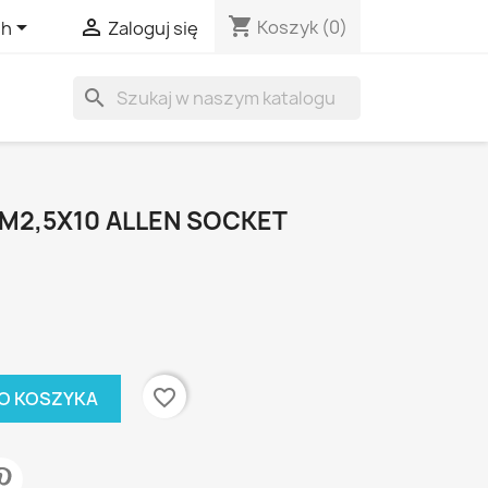
shopping_cart


Koszyk
(0)
sh
Zaloguj się
search
M2,5X10 ALLEN SOCKET
favorite_border
O KOSZYKA