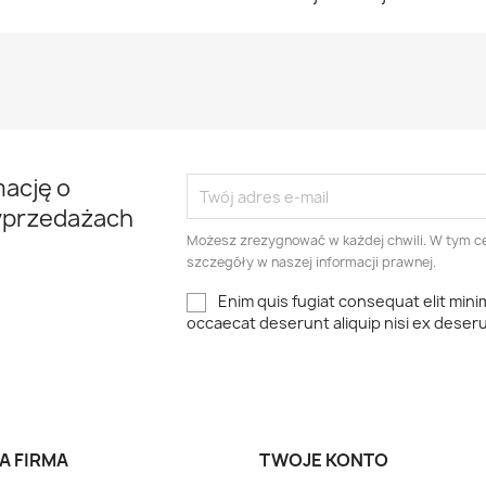
mację o
yprzedażach
Możesz zrezygnować w każdej chwili. W tym ce
szczegóły w naszej informacji prawnej.
Enim quis fugiat consequat elit mini
occaecat deserunt aliquip nisi ex deser
A FIRMA
TWOJE KONTO