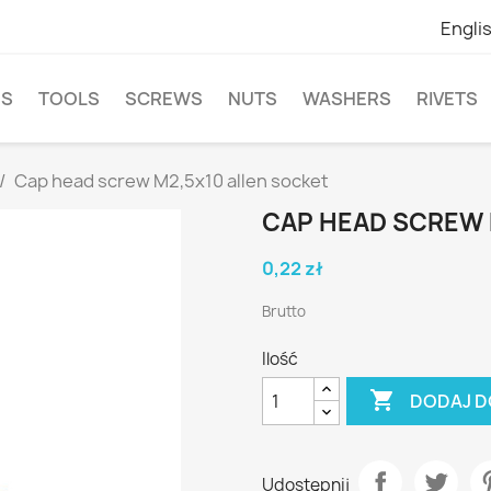
Engli
NS
TOOLS
SCREWS
NUTS
WASHERS
RIVETS
Cap head screw M2,5x10 allen socket
CAP HEAD SCREW 
0,22 zł
Brutto
Ilość

DODAJ D
Udostępnij