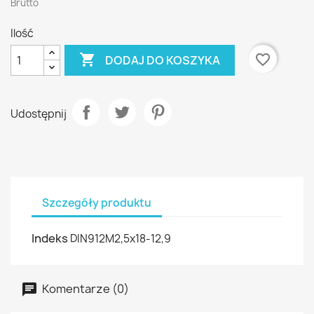
Brutto
Ilość

favorite_border
DODAJ DO KOSZYKA
Udostępnij
Szczegóły produktu
Indeks
DIN912M2,5x18-12,9
Komentarze (0)