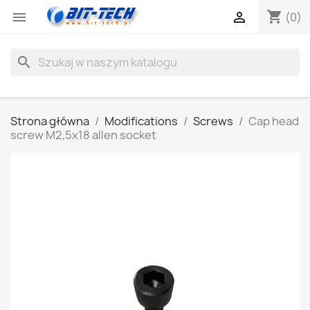
shopping_cart


(0)
search
Strona główna
Modifications
Screws
Cap head
screw M2,5x18 allen socket