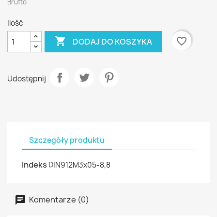
Brutto
Ilość

favorite_border
DODAJ DO KOSZYKA
Udostępnij
Szczegóły produktu
Indeks
DIN912M3x05-8,8
Komentarze (0)