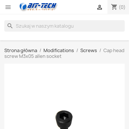
shopping_cart


(0)
search
Strona główna
Modifications
Screws
Cap head
screw M3x05 allen socket