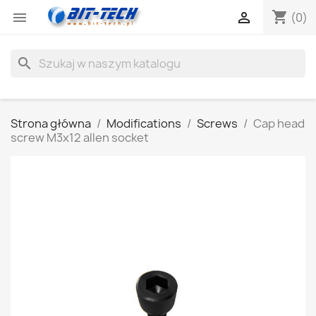
shopping_cart


(0)
search
Strona główna
Modifications
Screws
Cap head
screw M3x12 allen socket