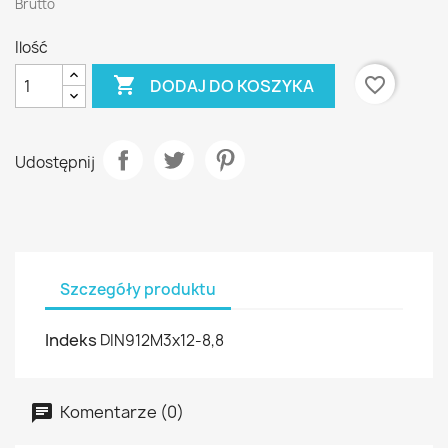
Brutto
Ilość

favorite_border
DODAJ DO KOSZYKA
Udostępnij
Szczegóły produktu
Indeks
DIN912M3x12-8,8
Komentarze (0)