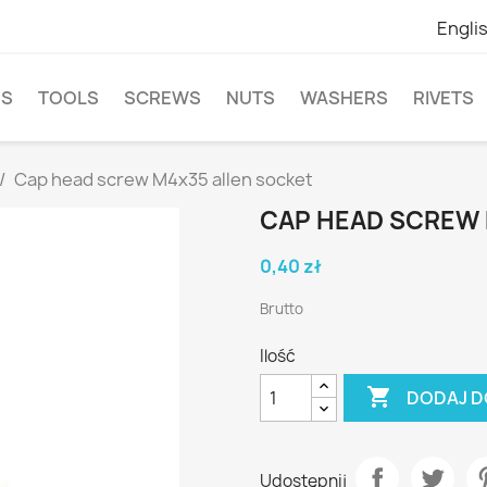
Engli
NS
TOOLS
SCREWS
NUTS
WASHERS
RIVETS
Cap head screw M4x35 allen socket
CAP HEAD SCREW 
0,40 zł
Brutto
Ilość

DODAJ D
Udostępnij