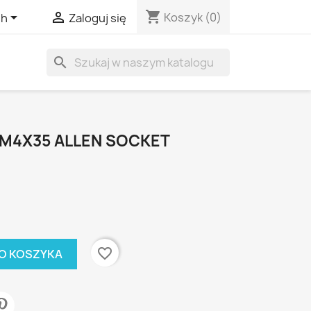
shopping_cart


Koszyk
(0)
sh
Zaloguj się
search
M4X35 ALLEN SOCKET
favorite_border
O KOSZYKA