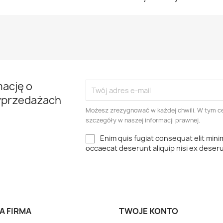
mację o
yprzedażach
Możesz zrezygnować w każdej chwili. W tym ce
szczegóły w naszej informacji prawnej.
Enim quis fugiat consequat elit mini
occaecat deserunt aliquip nisi ex deser
A FIRMA
TWOJE KONTO