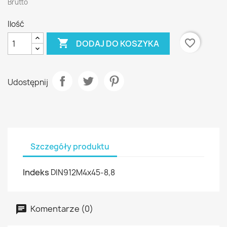
Brutto
Ilość

favorite_border
DODAJ DO KOSZYKA
Udostępnij
Szczegóły produktu
Indeks
DIN912M4x45-8,8
Komentarze (0)