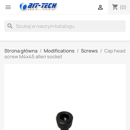
shopping_cart


(0)
search
Strona główna
Modifications
Screws
Cap head
screw M4x45 allen socket