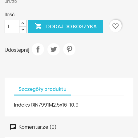
Brutto
Ilość

favorite_border
DODAJ DO KOSZYKA
Udostępnij
Szczegóły produktu
Indeks
DIN7991M2,5x16-10,9
Komentarze (0)