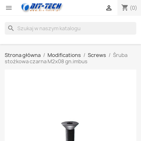
shopping_cart


(0)
search
Strona główna
Modifications
Screws
Śruba
stożkowa czarna M2x08 gn.imbus