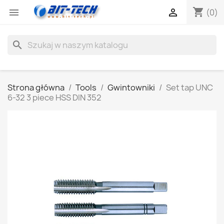
shopping_cart


(0)
search
Strona główna
Tools
Gwintowniki
Set tap UNC
6-32 3 piece HSS DIN 352