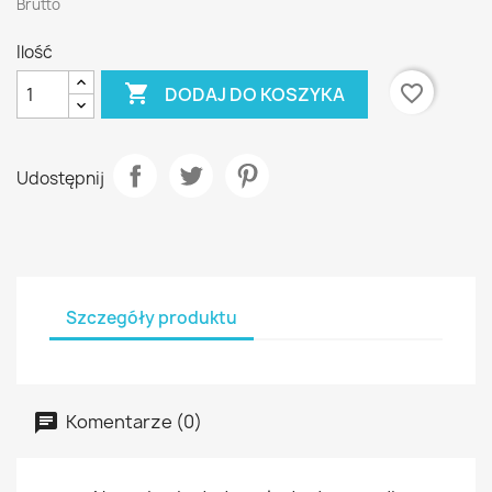
Brutto
Ilość

favorite_border
DODAJ DO KOSZYKA
Udostępnij
Szczegóły produktu
Komentarze (0)