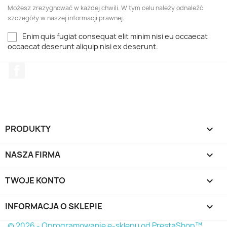
Możesz zrezygnować w każdej chwili. W tym celu należy odnaleźć
szczegóły w naszej informacji prawnej.
Enim quis fugiat consequat elit minim nisi eu occaecat
occaecat deserunt aliquip nisi ex deserunt.
Facebook
PRODUKTY

NASZA FIRMA

TWOJE KONTO

INFORMACJA O SKLEPIE
keyboard_arrow_down
© 2026 - Oprogramowanie e-sklepu od PrestaShop™