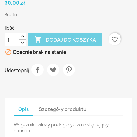
30,00 zł
Brutto
Ilość

favorite_border
DODAJ DO KOSZYKA

Obecnie brak na stanie
Udostępnij
Opis
Szczegóły produktu
Włącznik należy podłączyć w następujący
sposób: