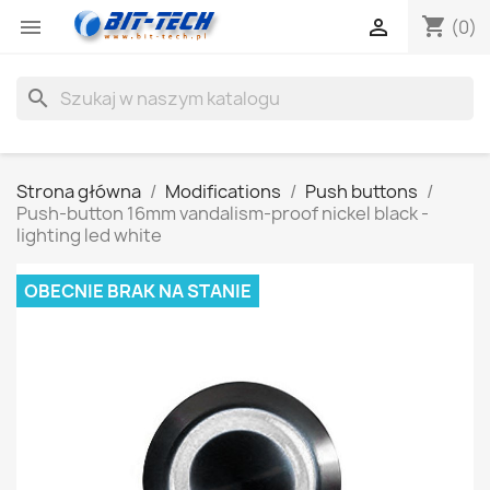
shopping_cart


(0)
search
Strona główna
Modifications
Push buttons
Push-button 16mm vandalism-proof nickel black -
lighting led white
OBECNIE BRAK NA STANIE