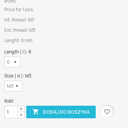
Brutto
Price for 1 pcs.
Int. thread: M3
Ext. thread: M3
Lenght: 6 mm
Length ( l ): 6
Size ( d ): M3
Ilość

favorite_border
DODAJ DO KOSZYKA