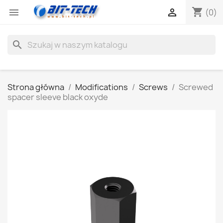
shopping_cart


(0)
search
Strona główna
Modifications
Screws
Screwed
spacer sleeve black oxyde