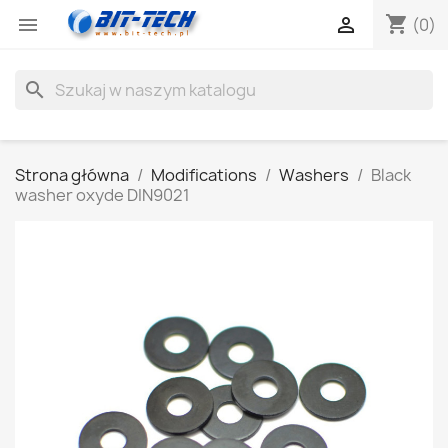
shopping_cart


(0)
search
Strona główna
Modifications
Washers
Black
washer oxyde DIN9021