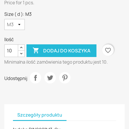
Price for 1 pcs.
Size ( d ): M3
Ilość

favorite_border
DODAJ DO KOSZYKA
Minimalna ilość zamówienia tego produktu jest 10.
Udostępnij
Szczegóły produktu