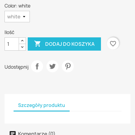
Color: white
Ilość

favorite_border
DODAJ DO KOSZYKA
Udostępnij
Szczegóły produktu
Komentarze (0)