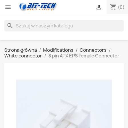
shopping_cart


(0)
search
Strona główna
Modifications
Connectors
White connector
8 pin ATX EPS Female Connector