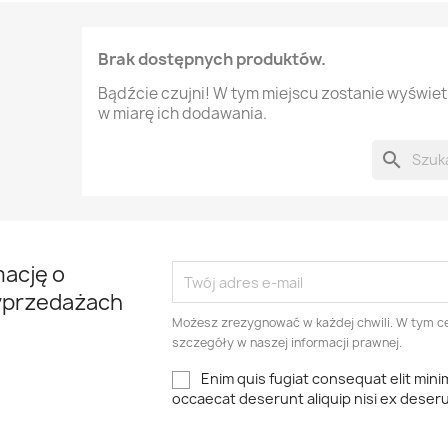
Brak dostępnych produktów.
Bądźcie czujni! W tym miejscu zostanie wyświe
w miarę ich dodawania.
search
mację o
yprzedażach
Możesz zrezygnować w każdej chwili. W tym ce
szczegóły w naszej informacji prawnej.
Enim quis fugiat consequat elit mini
occaecat deserunt aliquip nisi ex deser