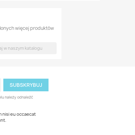
tlonych więcej produktów
lu należy odnaleźć
m nisi eu occaecat
unt.